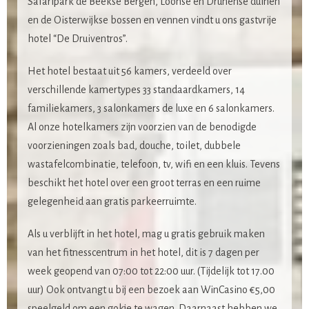
Safaripark de Beekse Bergen, Loonse en Drunense duinen
en de Oisterwijkse bossen en vennen vindt u ons gastvrije
hotel “De Druiventros”.
Het hotel bestaat uit 56 kamers, verdeeld over
verschillende kamertypes 33 standaardkamers, 14
familiekamers, 3 salonkamers de luxe en 6 salonkamers.
Al onze hotelkamers zijn voorzien van de benodigde
voorzieningen zoals bad, douche, toilet, dubbele
wastafelcombinatie, telefoon, tv, wifi en een kluis. Tevens
beschikt het hotel over een groot terras en een ruime
gelegenheid aan gratis parkeerruimte.
Als u verblijft in het hotel, mag u gratis gebruik maken
van het fitnesscentrum in het hotel, dit is 7 dagen per
week geopend van 07:00 tot 22:00 uur. (Tijdelijk tot 17.00
uur) Ook ontvangt u bij een bezoek aan WinCasino €5,00
speelgeld om een gokje te wagen. Daarnaast hebben we